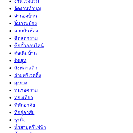
งานโรงแรม
จัดงานทำบุญ
จำนองบ้าน
จิ๋มกระป๋อง
ฉากกั้นห้อง
ฉีดลดกราม
ซื้อตั๋วออนไลน์
ต่อเติมบ้าน
ตัดสูท
ถังพลาสติก
ถ่ายพรีเวดดิ้ง
ถุงยาง
ทนายความ
ท่องเที่ยว
ที่พักอาศัย
ที่อยู่อาศัย
ธุรกิจ
น้ำยาบุหรี่ไฟฟ้า