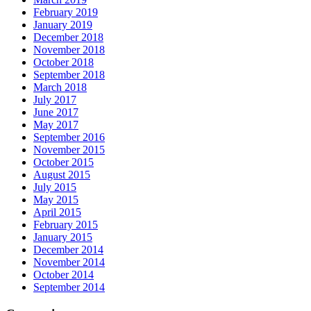
February 2019
January 2019
December 2018
November 2018
October 2018
September 2018
March 2018
July 2017
June 2017
May 2017
September 2016
November 2015
October 2015
August 2015
July 2015
May 2015
April 2015
February 2015
January 2015
December 2014
November 2014
October 2014
September 2014