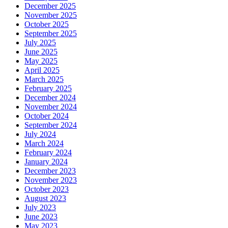
December 2025
November 2025
October 2025
September 2025
July 2025
June 2025
May 2025
April 2025
March 2025
February 2025
December 2024
November 2024
October 2024
September 2024
July 2024
March 2024
February 2024
January 2024
December 2023
November 2023
October 2023
August 2023
July 2023
June 2023
May 2023