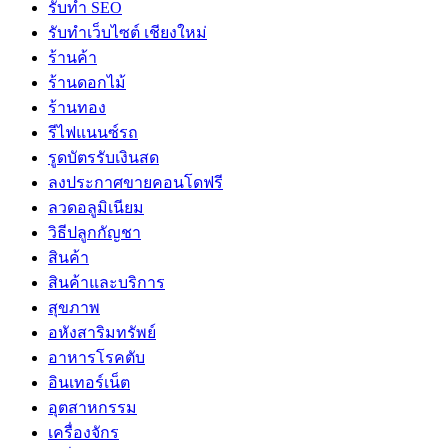
รับทำ SEO
รับทำเว็บไซต์ เชียงใหม่
ร้านค้า
ร้านดอกไม้
ร้านทอง
รีไฟแนนซ์รถ
รูดบัตรรับเงินสด
ลงประกาศขายคอนโดฟรี
ลวดอลูมิเนียม
วิธีปลูกกัญชา
สินค้า
สินค้าและบริการ
สุขภาพ
อหังสาริมทรัพย์
อาหารโรคตับ
อินเทอร์เน็ต
อุตสาหกรรม
เครื่องจักร