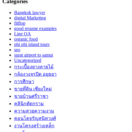
Categories
Bangkok lawyer
digital Marketing
fitflop
good resume examples
Line OA
organic food
phi phi island tours
seo
surat airport to samui
Uncategorized
กระเบื้องยางลายไม้
กล้องวงจรปิด อยุธยา
การศึกษา
ขายที่ดิน เชียงใหม่
ขายบ้านศรีราชา
คลินิกตัดกราม
ความสวยความงาม
คอนโดจรัญสนิทวงศ์
งานโครงสร้างเหล็ก