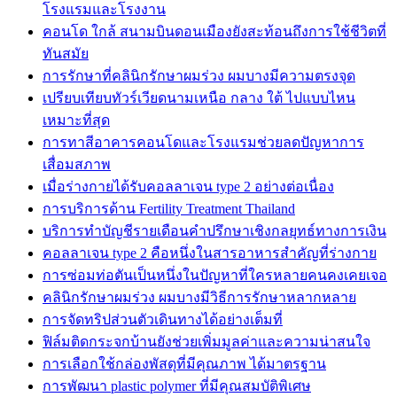
โรงแรมและโรงงาน
คอนโด ใกล้ สนามบินดอนเมืองยังสะท้อนถึงการใช้ชีวิตที่
ทันสมัย
การรักษาที่คลินิกรักษาผมร่วง ผมบางมีความตรงจุด
เปรียบเทียบทัวร์เวียดนามเหนือ กลาง ใต้ ไปแบบไหน
เหมาะที่สุด
การทาสีอาคารคอนโดและโรงแรมช่วยลดปัญหาการ
เสื่อมสภาพ
เมื่อร่างกายได้รับคอลลาเจน type 2 อย่างต่อเนื่อง
การบริการด้าน Fertility Treatment Thailand
บริการทำบัญชีรายเดือนคำปรึกษาเชิงกลยุทธ์ทางการเงิน
คอลลาเจน type 2 คือหนึ่งในสารอาหารสำคัญที่ร่างกาย
การซ่อมท่อตันเป็นหนึ่งในปัญหาที่ใครหลายคนคงเคยเจอ
คลินิกรักษาผมร่วง ผมบางมีวิธีการรักษาหลากหลาย
การจัดทริปส่วนตัวเดินทางได้อย่างเต็มที่
ฟิล์มติดกระจกบ้านยังช่วยเพิ่มมูลค่าและความน่าสนใจ
การเลือกใช้กล่องพัสดุที่มีคุณภาพ ได้มาตรฐาน
การพัฒนา plastic polymer ที่มีคุณสมบัติพิเศษ