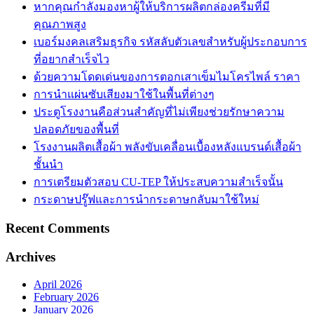
หากคุณกำลังมองหาผู้ให้บริการผลิตกล่องครีมที่มี
คุณภาพสูง
เบอร์มงคลเสริมธุรกิจ รหัสลับตัวเลขสำหรับผู้ประกอบการ
ที่อยากสำเร็จไว
ด้วยความโดดเด่นของการตอกเสาเข็มไมโครไพล์ ราคา
การนำแผ่นซับเสียงมาใช้ในพื้นที่ต่างๆ
ประตูโรงงานคือส่วนสำคัญที่ไม่เพียงช่วยรักษาความ
ปลอดภัยของพื้นที่
โรงงานผลิตเสื้อผ้า พลังขับเคลื่อนเบื้องหลังแบรนด์เสื้อผ้า
ชั้นนำ
การเตรียมตัวสอบ CU-TEP ให้ประสบความสำเร็จนั้น
กระดาษปรู๊ฟและการนำกระดาษกลับมาใช้ใหม่
Recent Comments
Archives
April 2026
February 2026
January 2026