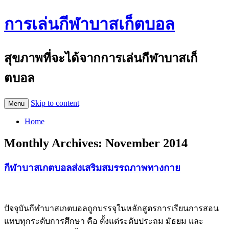
การเล่นกีฬาบาสเก็ตบอล
สุขภาพที่จะได้จากการเล่นกีฬาบาสเก็
ตบอล
Skip to content
Menu
Home
Monthly Archives:
November 2014
กีฬาบาสเกตบอลส่งเสริมสมรรถภาพทางกาย
ปัจจุบันกีฬาบาสเกตบอลถูกบรรจุในหลักสูตรการเรียนการสอน
แทบทุกระดับการศึกษา คือ ตั้งแต่ระดับประถม มัธยม และ