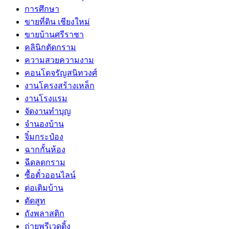
การศึกษา
ขายที่ดิน เชียงใหม่
ขายบ้านศรีราชา
คลินิกตัดกราม
ความสวยความงาม
คอนโดจรัญสนิทวงศ์
งานโครงสร้างเหล็ก
งานโรงแรม
จัดงานทำบุญ
จำนองบ้าน
จิ๋มกระป๋อง
ฉากกั้นห้อง
ฉีดลดกราม
ซื้อตั๋วออนไลน์
ต่อเติมบ้าน
ตัดสูท
ถังพลาสติก
ถ่ายพรีเวดดิ้ง