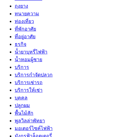
ถุงยาง
ทนายความ
ท่องเที่ยว
ที่พักอาศัย
ที่อยู่อาศัย
ธุรกิจ
น้ำยาบุหรี่ไฟฟ้า
น้ำหอมผู้ชาย
บริการ
บริการกำจัดปลวก
บริการเช่ารถ
บริการให้เช่า
บุคคล
ปลูกผม
พื้นไม้สัก
พูลวิลล่าพัทยา
มอเตอร์ไซค์ไฟฟ้า
มังกรฟ้าล็อตเตอรี่