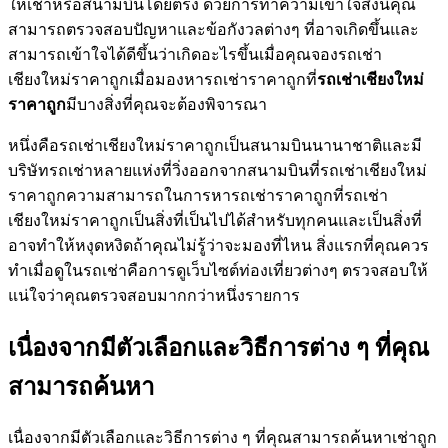
ให้เช่าหรือสนามบินโดยตรง ด้วยการทำความเข้าใจสิ่งนี้คุณ
สามารถตรวจสอบปัญหาและข้อกังวลต่างๆ ที่อาจเกิดขึ้นและ
สามารถเข้าใจได้ดีขึ้นว่าเกิดอะไรขึ้นเมื่อคุณจองรถเช่า
เชียงใหม่ราคาถูกเมื่อมองหารถเช่าราคาถูกที่
รถเช่าเชียงใหม่
ราคาถูก
มีบางสิ่งที่คุณจะต้องพิจารณา
หนึ่งคือรถเช่าเชียงใหม่ราคาถูกเป็นสนามบินนานาชาติและมี
บริษัทรถเช่าหลายแห่งที่วิ่งออกจากสนามบินที่รถเช่าเชียงใหม่
ราคาถูกความสามารถในการหารถเช่าราคาถูกที่รถเช่า
เชียงใหม่ราคาถูกเป็นสิ่งที่เป็นไปได้สำหรับทุกคนและเป็นสิ่งที่
อาจทำให้หงุดหงิดถ้าคุณไม่รู้ว่าจะมองที่ไหน สิ่งแรกที่คุณควร
ทำเมื่อดูในรถเช่าคือการดูเว็บไซต์ท่องเที่ยวต่างๆ ตรวจสอบให้
แน่ใจว่าคุณตรวจสอบมากกว่าหนึ่งรายการ
เนื่องจากมีตัวเลือกและวิธีการต่าง ๆ ที่คุณ
สามารถค้นหา
เนื่องจากมีตัวเลือกและวิธีการต่าง ๆ ที่คุณสามารถค้นหาเช่าถูก