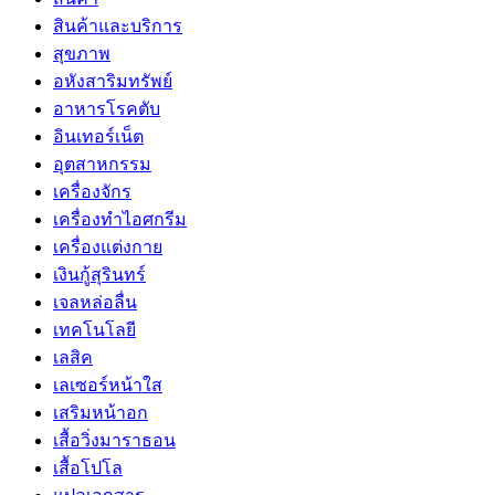
สินค้าและบริการ
สุขภาพ
อหังสาริมทรัพย์
อาหารโรคตับ
อินเทอร์เน็ต
อุตสาหกรรม
เครื่องจักร
เครื่องทำไอศกรีม
เครื่องแต่งกาย
เงินกู้สุรินทร์
เจลหล่อลื่น
เทคโนโลยี
เลสิค
เลเซอร์หน้าใส
เสริมหน้าอก
เสื้อวิ่งมาราธอน
เสื้อโปโล