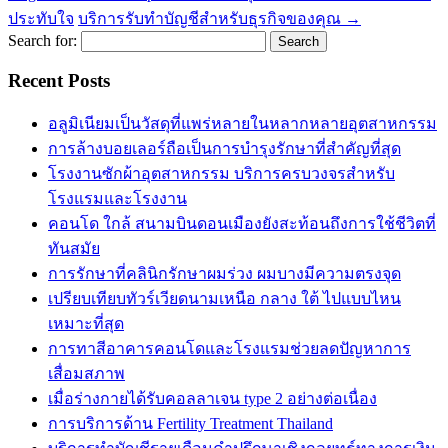
ประทับใจ
บริการรับทำบัญชีสำหรับธุรกิจของคุณ
→
Search for:
Recent Posts
อลูมิเนียมเป็นวัสดุที่แพร่หลายในหลากหลายอุตสาหกรรม
การล้างบอยเลอร์ถือเป็นการบำรุงรักษาที่สำคัญที่สุด
โรงงานซักผ้าอุตสาหกรรม บริการครบวงจรสำหรับ
โรงแรมและโรงงาน
คอนโด ใกล้ สนามบินดอนเมืองยังสะท้อนถึงการใช้ชีวิตที่
ทันสมัย
การรักษาที่คลินิกรักษาผมร่วง ผมบางมีความตรงจุด
เปรียบเทียบทัวร์เวียดนามเหนือ กลาง ใต้ ไปแบบไหน
เหมาะที่สุด
การทาสีอาคารคอนโดและโรงแรมช่วยลดปัญหาการ
เสื่อมสภาพ
เมื่อร่างกายได้รับคอลลาเจน type 2 อย่างต่อเนื่อง
การบริการด้าน Fertility Treatment Thailand