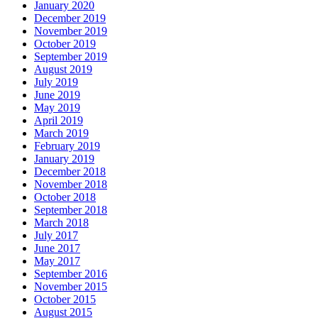
January 2020
December 2019
November 2019
October 2019
September 2019
August 2019
July 2019
June 2019
May 2019
April 2019
March 2019
February 2019
January 2019
December 2018
November 2018
October 2018
September 2018
March 2018
July 2017
June 2017
May 2017
September 2016
November 2015
October 2015
August 2015